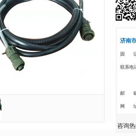
济南
固 话：0
联系电话
张经理
邮 箱：b
网 址：w
咨询热